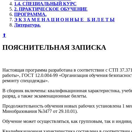
1.4. СПЕЦИАЛЬНЫЙ КУРС
2. ПРАКТИЧЕСКОЕ ОБУЧЕНИЕ
ПРОГРАММА.
Э К З А М Е Н А Ц И О Н Н Ы Е Б И Л Е Т Ы
Литература.
⬆
ПОЯСНИТЕЛЬНАЯ ЗАПИСКА
Настоящая программа разработана в соответствии с СТП 37.37
работы», ГОСТ 12.0.004-99 «Организация обучения безопаснос
ремонту спецодежды».
В сборник включены: квалификационная характеристика, учебн
разряд, а также экзаменационные билеты.
Продолжительность обучения новых рабочих установлена 1 мес
Минобразования №3477 от 29.10.01).
Обучение может осуществляться, как групповым, так и индив
Квалификационная характеристика составлена в соответствии с