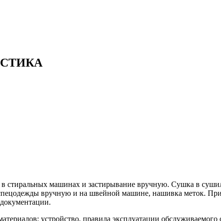
ИСТИКА
р в стиральных машинах и застирывание вручную. Сушка в сушил
т спецодежды вручную и на швейной машине, нашивка меток. П
 документации.
материалов; устройство, правила эксплуатации обслуживаемого