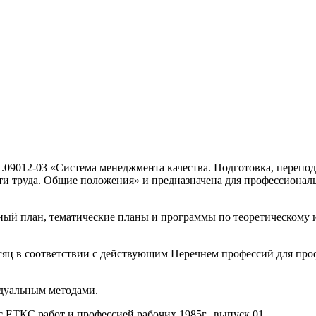
1.09012-03 «Система менеджмента качества. Подготовка, переп
ти труда. Общие положения» и предназначена для профессионал
ый план, темати­ческие планы и программы по теоретическому и
яц в соответ­ствии с действующим Перечнем профессий для про
идуальным методами.
 ЕТКС работ и профессией рабочих 1985г., выпуск 01.