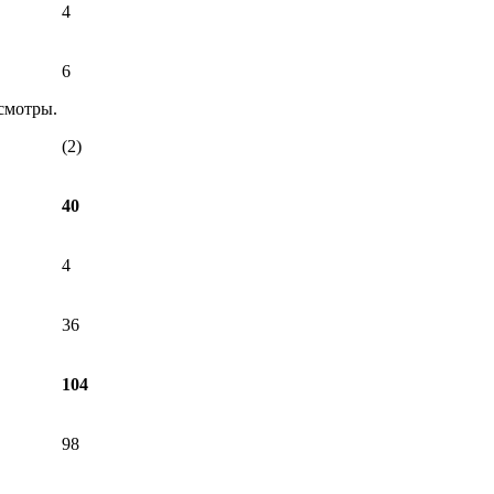
4
6
осмотры.
(2)
40
4
36
104
98