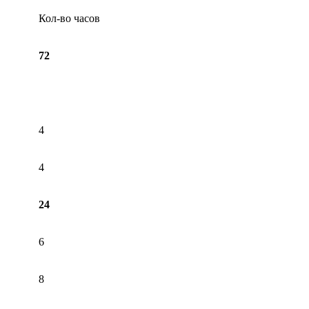
Кол-во часов
72
4
4
24
6
8