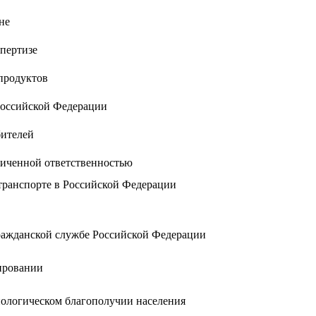
не
спертизе
продуктов
Российской Федерации
бителей
ниченной ответственностью
ранспорте в Российской Федерации
ражданской службе Российской Федерации
ировании
ологическом благополучии населения