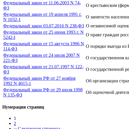
Федеральный закон от 11.06.2003 N 74-
О крестьянском (ферм
ФЗ
Федеральный закон от 19 апреля 1991 г.
О занятости населен
N 1032-1
Федеральный закон 03.07.2016 N 238-ФЗ
О независимой оцен
Федеральный закон от 25 июня 1993 г. N
О праве граждан рос
5242-I
Федеральный закон от 15 августа 1996 N
О порядке выезда из
114-ФЗ
Федеральный закон от 24 июля 2007 N
О государственном к
221-ФЗ
Федеральный закон от 21.07.1997 N 122-
О государственной р
ФЗ
Федеральный закон РФ от 27 ноября
Об организации стра
1992 N 4015-1
Федеральный закон РФ от 29 июля 1998
Об оценочной деятел
N 135-ФЗ
Нумерация страниц
1
2
››
Следующая страница