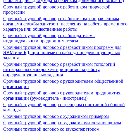
рабочего дня. (для ухода за ребенком дошкольного возраста)
Срочный трудовой договор с работником творческой
профессии
Срочный трудовой договор с работником, направленным
органами службы занятости населения на работы временного
характера или общественные работы
Срочный трудовой договор с работодателем -
индивидуальным предпринимателем
Срочный трудовой договор с разработчиком программ для
ЭВМ или БД. при приеме на работу, определенную целью
задания
Срочный трудовой договор с разработчиком топологий
интегральных микросхем при приеме на работу,
определенную целью задания
Срочный трудовой договор с руководителем общественной
организации
Срочный трудовой договор с руководителем предприятия,
организации (руководитель - иностранец)
Срочный трудовой договор с тренером спортивной сборной
команды
Срочный трудовой договор с художником-гримером
Срочный трудовой договор с художником-постановщиком
Срочный трудовой договор со звукооператором